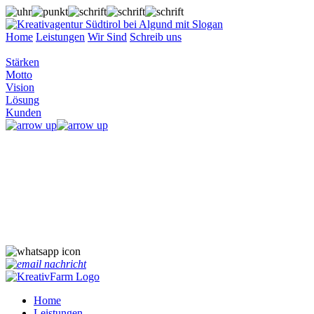
Home
Leistungen
Wir Sind
Schreib uns
Stärken
Motto
Vision
Lösung
Kunden
David & Steffi
Sind auf dem Hof
Start Whatsapp Chat
Home
Leistungen