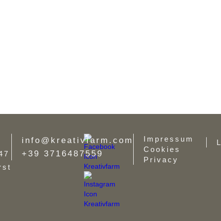
Impressum
info@kreativfarm.com
L
Cookies
+39 3716487559
47
Privacy
rst