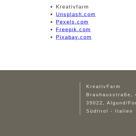
Kreativfarm
Unsplash.com
Pexels.com
Freepik.com
Pixabay.com
KreativFarm
Brauhausstraße, 
39022, Algund/Fo
Südtirol - Italien